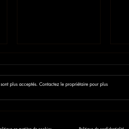
sont plus acceptés. Contactez le propriétaire pour plus
REVU
REVUE DE PRESSE GIMME SHELTER
olitique en matière de cookies
Politique de confidentialité