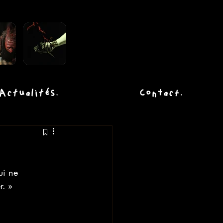
Actualités.
Contact.
ui ne 
r. »